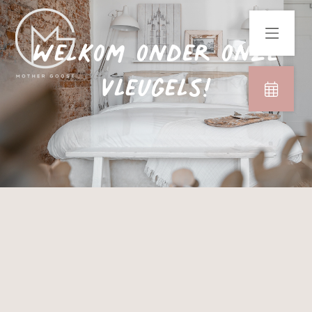
Welkom onder onze
vleugels!