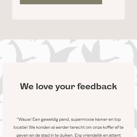
We love your feedback
lijk en
“Wauw! Een geweldig pand, supermooie kamer en top
“Wi
el.
locatie! We konden al eerder terecht om onze koffer af te
hang
.
geven en de stad in te duiken. Erg vriendelijk en attent
badka