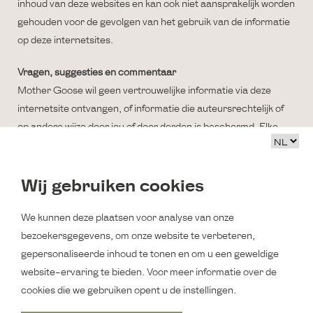
inhoud van deze websites en kan ook niet aansprakelijk worden
gehouden voor de gevolgen van het gebruik van de informatie
op deze internetsites.
Vragen, suggesties en commentaar
Mother Goose wil geen vertrouwelijke informatie via deze
internetsite ontvangen, of informatie die auteursrechtelijk of
op andere wijze door jou of door derden is beschermd. Elke
vorm van informatie, in de vorm van suggesties, ideeën, etc.
die Mother Goose van jou ontvangt wordt door Mother Goose
Wij gebruiken cookies
gezien als niet-vertrouwelijk en vrij van eigendomsrechten.
Mother Goose behoudt zich het recht voor de door
We kunnen deze plaatsen voor analyse van onze
jou gezonden informatie te gebruiken, te reproduceren, te
bezoekersgegevens, om onze website te verbeteren,
wijzigen, te demonstreren, door te geven en te distribueren,
gepersonaliseerde inhoud te tonen en om u een geweldige
ongeacht het doel.
website-ervaring te bieden. Voor meer informatie over de
Door Mother Goose verzonden e-mail
cookies die we gebruiken opent u de instellingen.
Door Mother Goose verzonden informatie per e-mail is