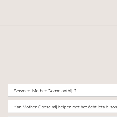
Serveert Mother Goose ontbijt?
Kan Mother Goose mij helpen met het écht iets bijz