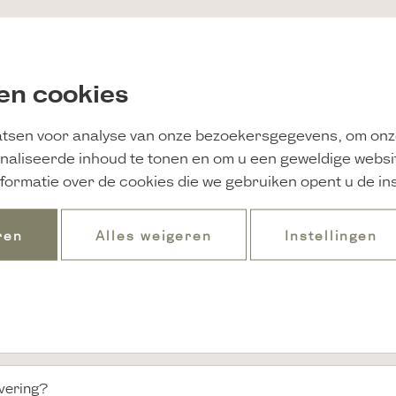
Reserveringen
en cookies
eren en er vanuit gaan dat ze ook worden gehonoreerd?
tsen voor analyse van onze bezoekersgegevens, om onz
naliseerde inhoud te tonen en om u een geweldige websi
ur heeft?
formatie over de cookies die we gebruiken opent u de ins
e prijzen per nacht?
ren
Alles weigeren
Instellingen
vering?