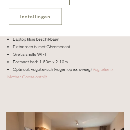
Instellingen
Tribes koffie en Bradley's Piramini Fairtrade Leaf Tea
Marie-Stella-Maris verzorgingsproducten
Laptop kluis beschikbaar
Flatscreen tv met Chromecast
Gratis snelle WIFI
Formaat bed: 1.80m x 2.10m
Optineel: vegetarisch (vegan op aanvraag)
Vegitalian x
Mother Goose ontbijt