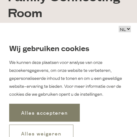
Room
De Family Connecting Room is perfect voor families met
kinderen. Onze Family Connecting Room bestaat uit twee
Wij gebruiken cookies
Large Goose kamers die aan elkaar verbonden zijn middels
een tussendeur. De Large Mother Goose is een zeer ruime
We kunnen deze plaatsen voor analyse van onze
kamer met een afmeting van 21 tot 25 m2 en ze zijn stuk voor
bezoekersgegevens, om onze website te verbeteren,
stuk uniek; in deze kamers zijn veel eeuwenoude en
gepersonaliseerde inhoud te tonen en om u een geweldige
karakteristieke elementen verwerkt. Slaapcomfort vinden wij
website-ervaring te bieden. Voor meer informatie over de
heel belangrijk en daarom zijn onze bedden met zorg
cookies die we gebruiken opent u de instellingen.
geselecteerd.
Dit kamertype is er in de kleuren wit, grijs en bruin.
Alles accepteren
Boek dit kamertype
Alles weigeren